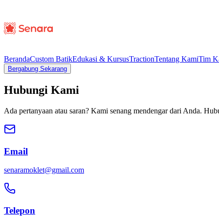
Beranda
Custom Batik
Edukasi & Kursus
Traction
Tentang Kami
Tim K
Bergabung Sekarang
Hubungi Kami
Ada pertanyaan atau saran? Kami senang mendengar dari Anda. Hubun
Email
senaramoklet@gmail.com
Telepon