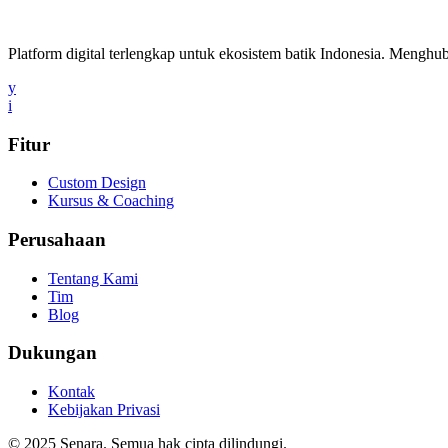
Platform digital terlengkap untuk ekosistem batik Indonesia. Menghub
y
i
Fitur
Custom Design
Kursus & Coaching
Perusahaan
Tentang Kami
Tim
Blog
Dukungan
Kontak
Kebijakan Privasi
© 2025 Senara. Semua hak cipta dilindungi.